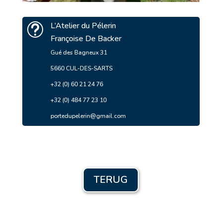
L’Atelier du Pélerin
t
Françoise De Backer
Gué des Bagneux 31
5660 CUL-DES-SARTS
+32 (0) 60 21 24 76
+32 (0) 484 77 23 10
portedupelerin@gmail.com
TERUG