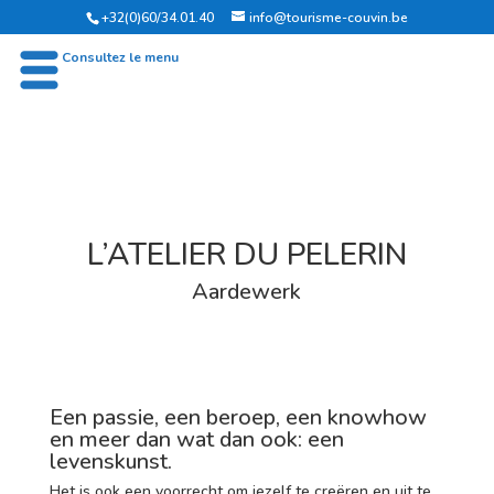
+32(0)60/34.01.40
info@tourisme-couvin.be
OFFICE TOURISME COUVIN
Consultez le menu
L’ATELIER DU PELERIN
Aardewerk
Een passie, een beroep, een knowhow
en meer dan wat dan ook: een
levenskunst.
Het is ook een voorrecht om jezelf te creëren en uit te