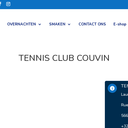
OVERNACHTEN
SMAKEN
CONTACT ONS
E-shop
TENNIS CLUB COUVIN
TE

Lau
Rue
566
+32