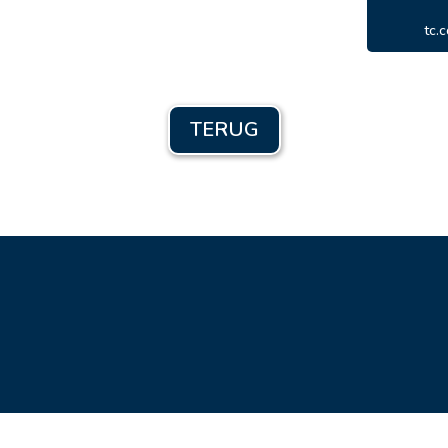
tc.
TERUG