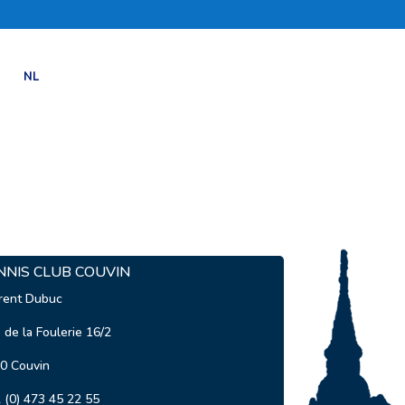
NL
NNIS CLUB COUVIN
rent Dubuc
 de la Foulerie 16/2
0 Couvin
 (0) 473 45 22 55