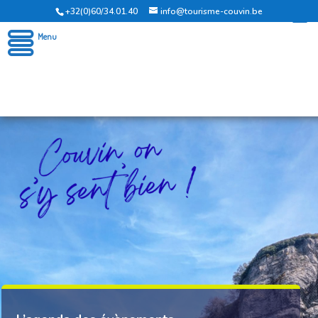
+32(0)60/34.01.40
info@tourisme-couvin.be
Office du Tourisme de Couvin
Menu