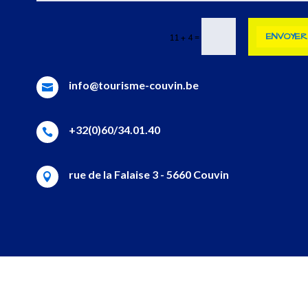
ENVOYER
=
11 + 4
info@tourisme-couvin.be

+32(0)60/34.01.40

rue de la Falaise 3 - 5660 Couvin
