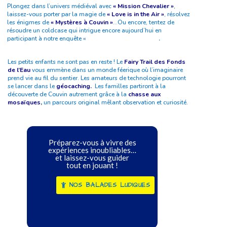
Plongez dans l’univers médiéval avec
« Mission Chevalier »
,
laissez-vous porter par la magie de
« Love is in the Air »
, résolvez
les énigmes de
« Mystères à Couvin »
…
Ou encore, tentez de
résoudre un coldcase qui intrigue encore aujourd’hui en
participant à notre enquête
«
Meurtre sur l’Eau Noire »
.
Les petits enfants ne sont pas en reste ! Le
Fairy Trail des Fonds
de l’Eau
vous emmène dans un monde féerique où l’imaginaire
prend vie au fil du sentier. Les amateurs de technologie pourront
se lancer dans le
géocaching.
Les familles partiront à la
découverte de Couvin autrement grâce à la
chasse aux
mosaïques
,
un parcours original mêlant observation et curiosité.
Préparez-vous à vivre des
expériences inoubliables…
et laissez-vous guider
tout en jouant !
NOS BALADES LUDIQUES