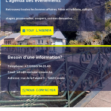
L’agenda des évènements
Retrouvez toutes les bonnes affaires, fêtes et folklore, culture,
stages, promenades, soupers, soirées dansantes,…
TOUT L'AGENDA
Besoin d’une information?
Téléphone : +32(0)60/34.01.40
Email : info@tourisme-couvin.be
Adresse : rue de la Falaise 3 – 5660 Couvin
NOUS CONTACTER