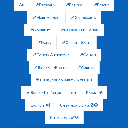
All
📍Presgaux
📍Petigny
📍Pesche
📍Mariembourg
📍Géronsarts
📍Gonrieux
📍Frasnes-lez-Couvin
📍Dailly
📍Cul-des-Sarts
📍Couvin & environs
📍Couvin
📍Brûly-de-Pesche
📍Aublain
☔ Pluie , ciel couvert / Intérieur
☀️ Soleil / Extérieur
chi
Payant💰
Gratuit 🆓
Chien non-admis 🚫🐶
Chien admis ✅🐶