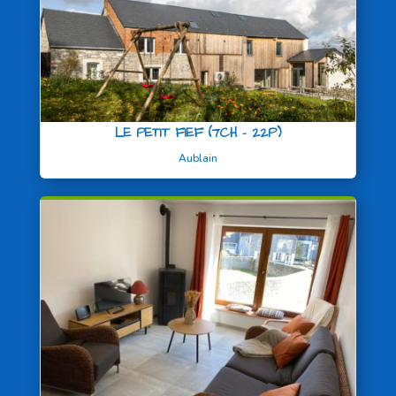
LE PETIT FIEF (7CH – 22P)
Aublain