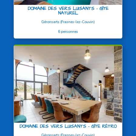
DOMAINE DES VERS LUISANTS – GÎTE
NATUREL
Géronsarts (Frasnes-lez-Couvin)
6 personnes
DOMAINE DES VERS LUISANTS – GÎTE RÉTRO
Géronsarts (Frasnes-lez-Couvin)