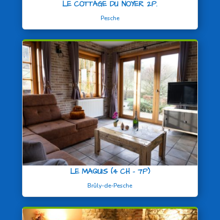
LE COTTAGE DU NOYER 2P.
Pesche
LE MAQUIS (4 CH – 7P)
Brûly-de-Pesche