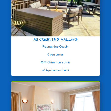
AU CŒUR DES VALLÉES
Frasnes-lez-Couvin
6 personnes
🚫🐶 Chien non admis
👶 équipement bébé