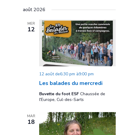
Search
Select
Navigati
and
août 2026
date.
Views
Navigation
MER
12
12 août de6:30 pm
à
9:00 pm
Les balades du mercredi
Buvette du foot ESF
Chaussée de
l'Europe, Cul-des-Sarts
MAR
18