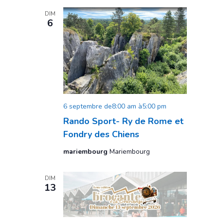
DIM
6
6 septembre de8:00 am
à
5:00 pm
Rando Sport- Ry de Rome et
Fondry des Chiens
mariembourg
Mariembourg
DIM
13