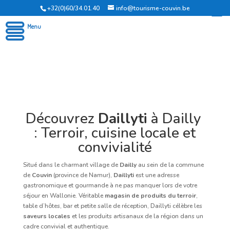
+32(0)60/34.01.40
info@tourisme-couvin.be
Office du Tourisme de Couvin
Menu
Découvrez
Daillyti
à Dailly
: Terroir, cuisine locale et
convivialité
Situé dans le charmant village de
Dailly
au sein de la commune
de
Couvin
(province de Namur),
Daillyti
est une adresse
gastronomique et gourmande à ne pas manquer lors de votre
séjour en Wallonie. Véritable
magasin de produits du terroir
,
table d’hôtes, bar et petite salle de réception, Daillyti célèbre les
saveurs locales
et les produits artisanaux de la région dans un
cadre convivial et authentique.