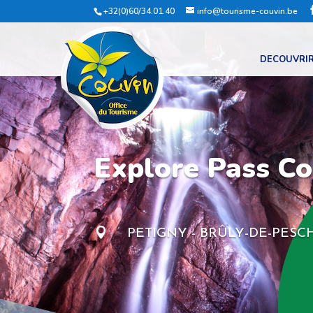
+32(0)60/34.01.40
info@tourisme-couvin.be
DECOUVRI
Explore Pass Co

PETIGNY - BRÛLY-DE-PESCH