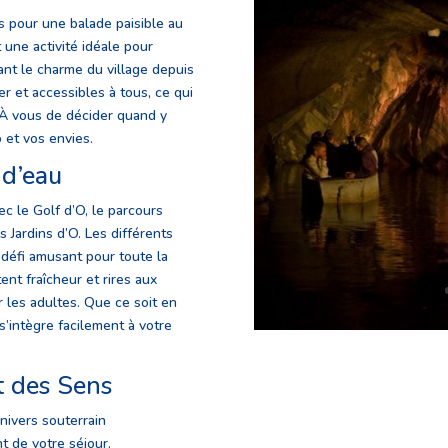
 pour une balade paisible au
 une activité idéale pour
ant le charme du village depuis
er et accessibles à tous, ce qui
. À vous de décider quand y
o et vos envies.
 d’eau
c le Golf d’O, le parcours
s Jardins d’O. Les différents
défi amusant pour toute la
ent fraîcheur et rires aux
 les adultes. Que ce soit en
 s’intègre facilement à votre
t des Sens
ivers souterrain
t de votre séjour.