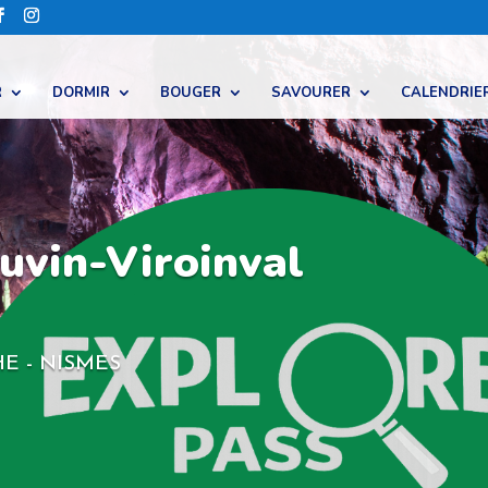
R
DORMIR
BOUGER
SAVOURER
CALENDRIE
uvin-Viroinval
E - NISMES