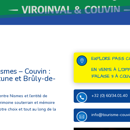
EXPLORE PASS CO

ismes – Couvin :
EN VENTE À L’OFF
FALAISE 3 À COUV
tune et Brûly-de-
+32 (0) 60/34.01.40
ntre Nismes et l’entité de

atrimoine souterrain et mémoire
tre choix et tout au long de la
info@tourisme-couvi
