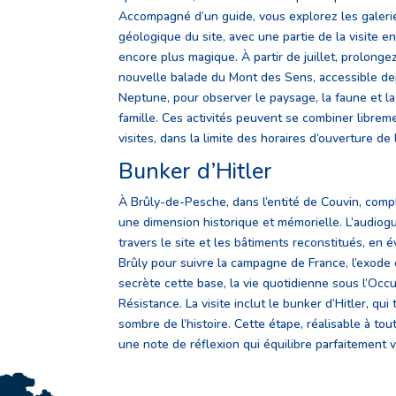
Accompagné d’un guide, vous explorez les galeries
géologique du site, avec une partie de la visite 
encore plus magique. À partir de juillet, prolonge
nouvelle balade du Mont des Sens, accessible dep
Neptune, pour observer le paysage, la faune et l
famille. Ces activités peuvent se combiner librem
visites, dans la limite des horaires d’ouverture de 
Bunker d’Hitler
À Brûly-de-Pesche, dans l’entité de Couvin, comp
une dimension historique et mémorielle. L’audio
travers le site et les bâtiments reconstitués, en é
Brûly pour suivre la campagne de France, l’exode
secrète cette base, la vie quotidienne sous l’Occup
Résistance. La visite inclut le bunker d’Hitler, qu
sombre de l’histoire. Cette étape, réalisable à to
une note de réflexion qui équilibre parfaitement v