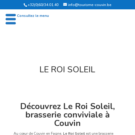
+32(0)60/34.01.40
info@tourisme-couvin.be
OFFICE DU TOURISME DE COUVIN
Consultez le menu
LE ROI SOLEIL
Découvrez Le Roi Soleil,
brasserie conviviale à
Couvin
Au cœur de Couvin en Fagne,
Le Roi Soleil
est une brasserie