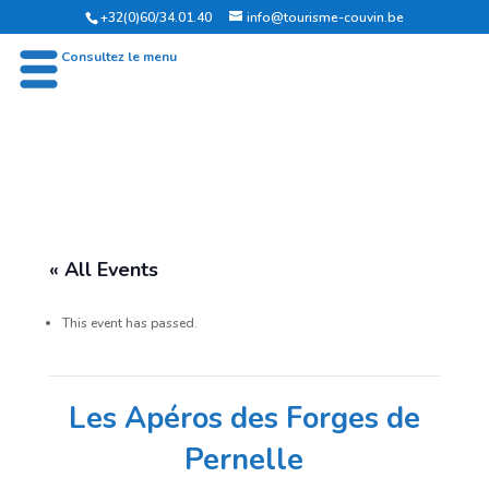
+32(0)60/34.01.40
info@tourisme-couvin.be
OFFICE DU TOURISME DE COUVIN
Consultez le menu
« All Events
This event has passed.
Les Apéros des Forges de
Pernelle