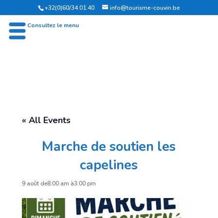
+32(0)60/34.01.40
info@tourisme-couvin.be
OFFICE DU TOURISME DE COUVIN
Consultez le menu
« All Events
Marche de soutien les
capelines
9 août de8:00 am
à
3:00 pm