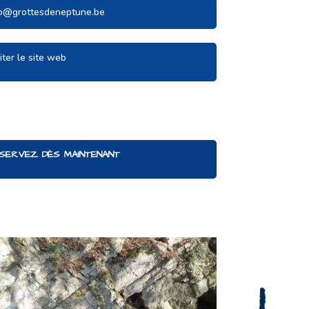
fo@grottesdeneptune.be
iter le site web
SERVEZ DÈS MAINTENANT