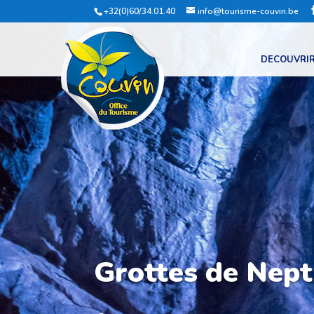
+32(0)60/34.01.40
info@tourisme-couvin.be
DECOUVRI
Grottes de Nep