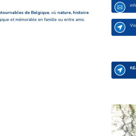
in

ontournables de Belgique
, où
nature, histoire
que et mémorable en famille ou entre amis.
Vis

RÉ
